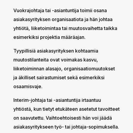
Vuokrajohtaja tai -asiantuntija toimii osana
asiakasyrityksen organisaatiota ja hän johtaa
yhtiötä, liiketoimintaa tai muutosvaihetta taikka
esimerkiksi projektia määräajan.
Tyypillisiä asiakasyrityksen kohtaamia
muutostilanteita ovat voimakas kasvu,
liiketoiminnan alasajo, organisaatiomuutokset
ja äkilliset sairastumiset sekä esimerkiksi
osaamisvaje.
Interim-johtaja tai -asiantuntija irtaantuu
yhtiöstä, kun tietyt etukäteen asetetut tavoitteet
on saavutettu. Vaihtoehtoisesti hän voi jäädä
asiakasyritykseen työ- tai johtaja-sopimuksella.