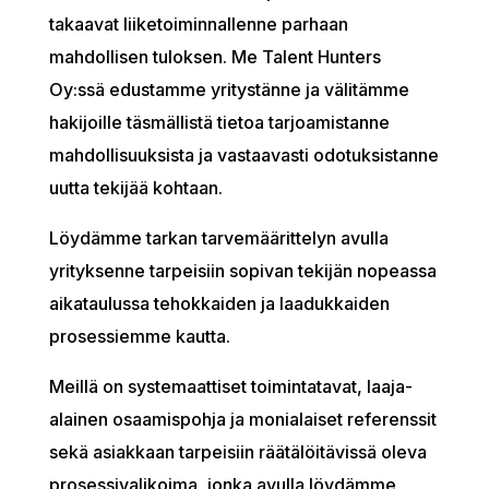
takaavat liiketoiminnallenne parhaan
mahdollisen tuloksen. Me Talent Hunters
Oy:ssä edustamme yritystänne ja välitämme
hakijoille täsmällistä tietoa tarjoamistanne
mahdollisuuksista ja vastaavasti odotuksistanne
uutta tekijää kohtaan.
Löydämme tarkan tarvemäärittelyn avulla
yrityksenne tarpeisiin sopivan tekijän nopeassa
aikataulussa tehokkaiden ja laadukkaiden
prosessiemme kautta.
Meillä on systemaattiset toimintatavat, laaja-
alainen osaamispohja ja monialaiset referenssit
sekä asiakkaan tarpeisiin räätälöitävissä oleva
prosessivalikoima, jonka avulla löydämme