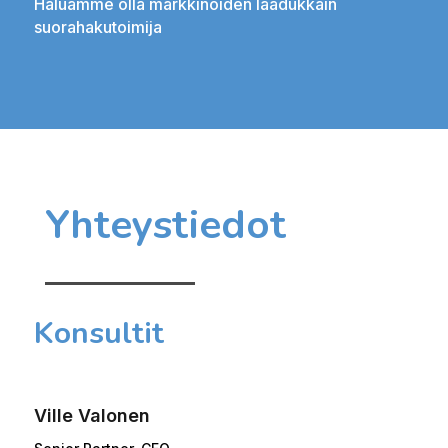
Haluamme olla markkinoiden laadukkain
suorahakutoimija
Yhteystiedot
Konsultit
Ville Valonen