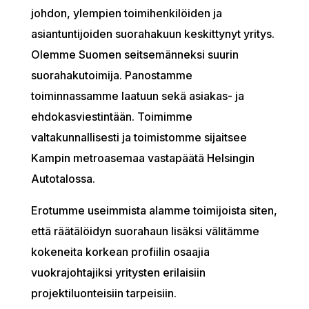
johdon, ylempien toimihenkilöiden ja
asiantuntijoiden suorahakuun keskittynyt yritys.
Olemme Suomen seitsemänneksi suurin
suorahakutoimija. Panostamme
toiminnassamme laatuun sekä asiakas- ja
ehdokasviestintään. Toimimme
valtakunnallisesti ja toimistomme sijaitsee
Kampin metroasemaa vastapäätä Helsingin
Autotalossa.
Erotumme useimmista alamme toimijoista siten,
että räätälöidyn suorahaun lisäksi välitämme
kokeneita korkean profiilin osaajia
vuokrajohtajiksi yritysten erilaisiin
projektiluonteisiin tarpeisiin.