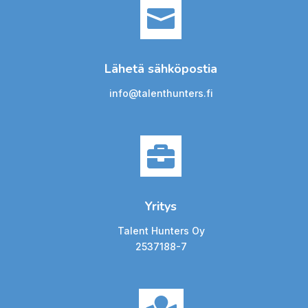

Lähetä sähköpostia
info@talenthunters.fi

Yritys
Talent Hunters Oy
2537188-7