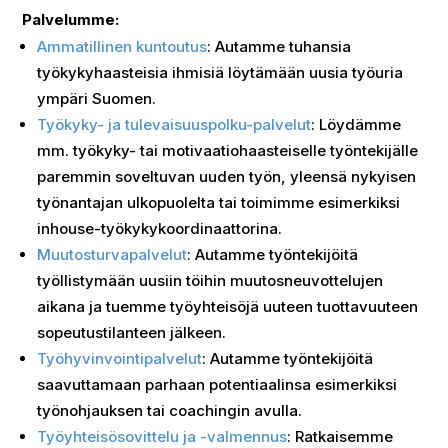
Palvelumme:
Ammatillinen kuntoutus
: Autamme tuhansia
työkykyhaasteisia ihmisiä löytämään uusia työuria
ympäri Suomen.
Työkyky- ja tulevaisuuspolku-palvelut
: Löydämme
mm. työkyky- tai motivaatiohaasteiselle työntekijälle
paremmin soveltuvan uuden työn, yleensä nykyisen
työnantajan ulkopuolelta tai toimimme esimerkiksi
inhouse-työkykykoordinaattorina.
Muutosturvapalvelut
: Autamme työntekijöitä
työllistymään uusiin töihin muutosneuvottelujen
aikana ja tuemme työyhteisöjä uuteen tuottavuuteen
sopeutustilanteen jälkeen.
Työhyvinvointipalvelut
: Autamme työntekijöitä
saavuttamaan parhaan potentiaalinsa esimerkiksi
työnohjauksen tai coachingin avulla.
Työyhteisösovittelu ja -valmennus
: Ratkaisemme