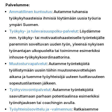
Palvelumme:
Ammatillinen kuntoutus
: Autamme tuhansia
työkykyhaasteisia ihmisiä löytämään uusia työuria
ympäri Suomen.
Työkyky- ja tulevaisuuspolku-palvelut
: Löydämme
mm. työkyky- tai motivaatiohaasteiselle työntekijälle
paremmin soveltuvan uuden työn, yleensä nykyisen
työnantajan ulkopuolelta tai toimimme esimerkiksi
inhouse-työkykykoordinaattorina.
Muutosturvapalvelut
: Autamme työntekijöitä
työllistymään uusiin töihin muutosneuvottelujen
aikana ja tuemme työyhteisöjä uuteen tuottavuuteen
sopeutustilanteen jälkeen.
Työhyvinvointipalvelut
: Autamme työntekijöitä
saavuttamaan parhaan potentiaalinsa esimerkiksi
työnohjauksen tai coachingin avulla.
Työyhteisösovittelu ja -valmennus
: Ratkaisemme