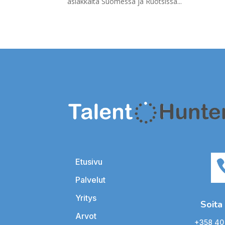
asiakkaita Suomessa ja Ruotsissa...
Etusivu
Palvelut
Yritys
Soita
Arvot
+358 40