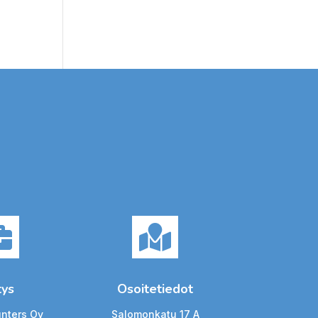


tys
Osoitetiedot
unters Oy
Salomonkatu 17 A