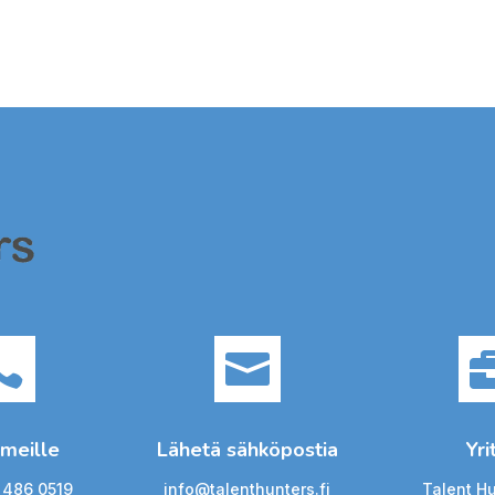


 meille
Lähetä sähköpostia
Yri
 486 0519
info@talenthunters.fi
Talent H