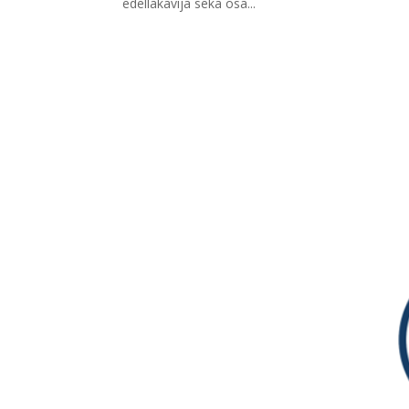
edelläkävijä sekä osa...