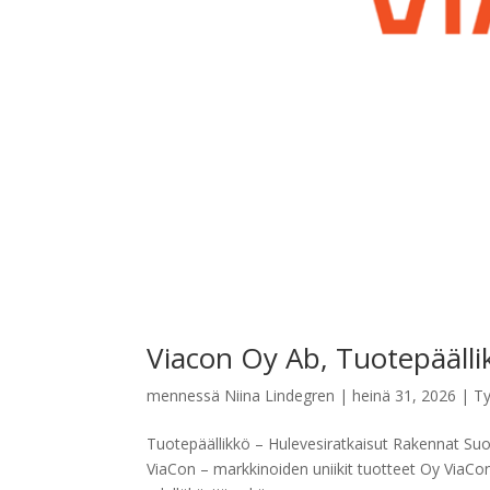
Viacon Oy Ab, Tuotepäällik
mennessä
Niina Lindegren
|
heinä 31, 2026
|
Ty
Tuotepäällikkö – Hulevesiratkaisut Rakennat Suom
ViaCon – markkinoiden uniikit tuotteet Oy ViaCon